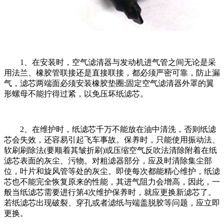
1、在安装时，空气滤清器与发动机进气管之间无论是采
用法兰、橡胶管联接还是直接联接，都必须严密可靠，防止漏
气，滤芯两端面必须安装橡胶垫圈;固定空气滤清器外罩的翼
形螺母不能拧得过紧，以免压坏纸滤芯。
2、在维护时，纸滤芯千万不能放在油中清洗，否则纸滤
芯会失效，还容易引起飞车事故。保养时，只能使用振动法、
软刷刷除法(要顺着其皱折刷)或压缩空气反吹法清除附着在纸
滤芯表面的灰尘、污物。对粗滤器部分，应及时清除集尘部
位，叶片和旋风管等处的灰尘。即使每次都能精心维护，纸滤
芯也不能完全恢复原来的性能，其进气阻力会增高，因此，一
般当纸滤芯需要进行第4次维护保养时，就应更换新滤芯了。
若纸滤芯出现破裂、穿孔或者滤纸与端盖脱胶等问题，应立即
更换。